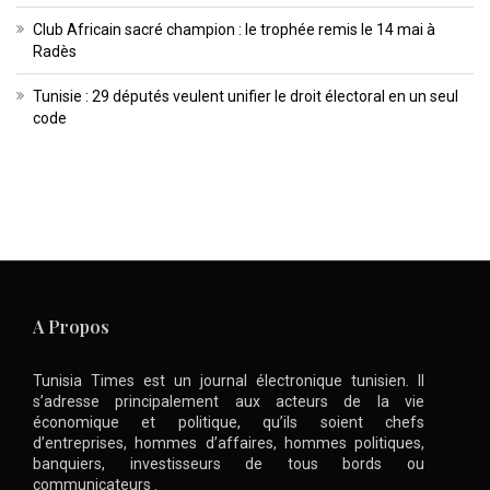
Club Africain sacré champion : le trophée remis le 14 mai à
Radès
Tunisie : 29 députés veulent unifier le droit électoral en un seul
code
A Propos
Tunisia Times est un journal électronique tunisien. Il
s’adresse principalement aux acteurs de la vie
économique et politique, qu’ils soient chefs
d’entreprises, hommes d’affaires, hommes politiques,
banquiers, investisseurs de tous bords ou
communicateurs .