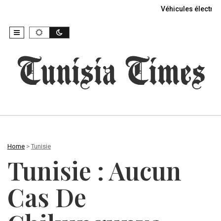
Véhicules électriq
Home
>
Tunisie
Tunisie : Aucun
Cas De