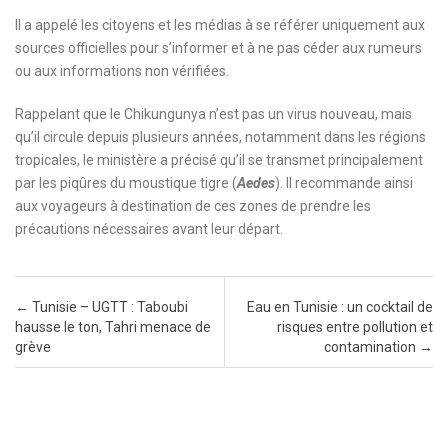
Il a appelé les citoyens et les médias à se référer uniquement aux
sources officielles pour s’informer et à ne pas céder aux rumeurs
ou aux informations non vérifiées.
Rappelant que le Chikungunya n’est pas un virus nouveau, mais
qu’il circule depuis plusieurs années, notamment dans les régions
tropicales, le ministère a précisé qu’il se transmet principalement
par les piqûres du moustique tigre (
Aedes
). Il recommande ainsi
aux voyageurs à destination de ces zones de prendre les
précautions nécessaires avant leur départ.
Post navigation
←
Tunisie – UGTT : Taboubi
Eau en Tunisie : un cocktail de
hausse le ton, Tahri menace de
risques entre pollution et
grève
contamination
→