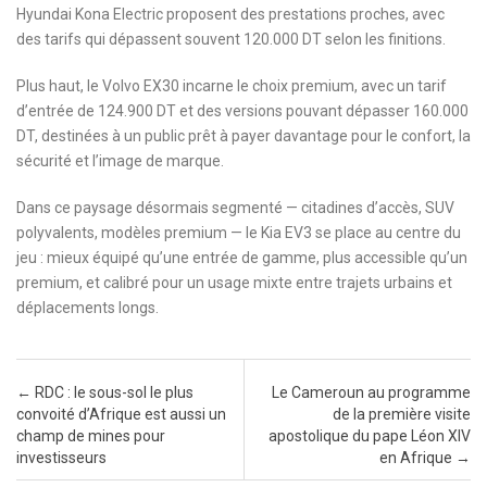
Hyundai Kona Electric proposent des prestations proches, avec
des tarifs qui dépassent souvent 120.000 DT selon les finitions.
Plus haut, le Volvo EX30 incarne le choix premium, avec un tarif
d’entrée de 124.900 DT et des versions pouvant dépasser 160.000
DT, destinées à un public prêt à payer davantage pour le confort, la
sécurité et l’image de marque.
Dans ce paysage désormais segmenté — citadines d’accès, SUV
polyvalents, modèles premium — le Kia EV3 se place au centre du
jeu : mieux équipé qu’une entrée de gamme, plus accessible qu’un
premium, et calibré pour un usage mixte entre trajets urbains et
déplacements longs.
Post navigation
←
RDC : le sous-sol le plus
Le Cameroun au programme
convoité d’Afrique est aussi un
de la première visite
champ de mines pour
apostolique du pape Léon XIV
investisseurs
en Afrique
→