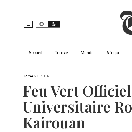
Skip to content
Accueil
Tunisie
Monde
Afrique
Home
>
Tunisie
Feu Vert Officie
Universitaire R
Kairouan