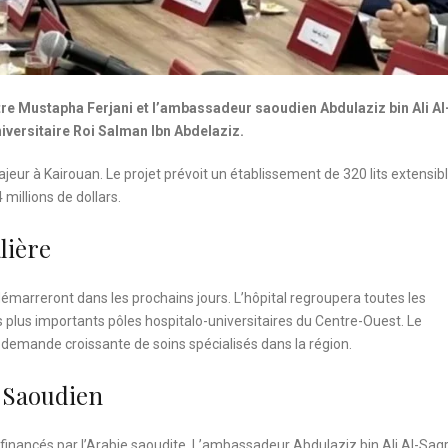
tre Mustapha Ferjani et l’ambassadeur saoudien Abdulaziz bin Ali A
niversitaire Roi Salman Ibn Abdelaziz.
eur à Kairouan. Le projet prévoit un établissement de 320 lits extensib
 millions de dollars.
lière
démarreront dans les prochains jours. L’hôpital regroupera toutes les
es plus importants pôles hospitalo-universitaires du Centre-Ouest. Le
 demande croissante de soins spécialisés dans la région.
 Saoudien
t financés par l’Arabie saoudite. L’ambassadeur Abdulaziz bin Ali Al-Saqr