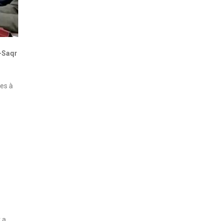
l-Saqr
les à
 a