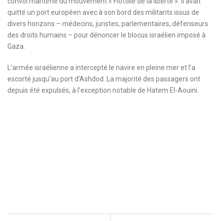
convoi maritime du mouvement « Flottille de la liberté ». Il avait
quitté un port européen avec à son bord des militants issus de
divers horizons – médecins, juristes, parlementaires, défenseurs
des droits humains – pour dénoncer le blocus israélien imposé à
Gaza.
L’armée israélienne a intercepté le navire en pleine mer et l’a
escorté jusqu’au port d’Ashdod. La majorité des passagers ont
depuis été expulsés, à l’exception notable de Hatem El-Aouini.