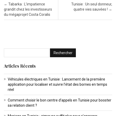
Post navigation
←
Tabarka : L’impatience
Tunisie : Un seul donneur,
grandit chez les investisseurs
quatre vies sauvées !
→
du mégaprojet Costa Coralis
Articles Récents
Véhicules électriques en Tunisie : Lancement de la première
application pour localiser et suivre l’état des bornes en temps
réel
Comment choisir le bon centre d’appels en Tunisie pour booster
sa relation client ?
Mariage en Tunisie : aimer ne suffit plus pour s’engager