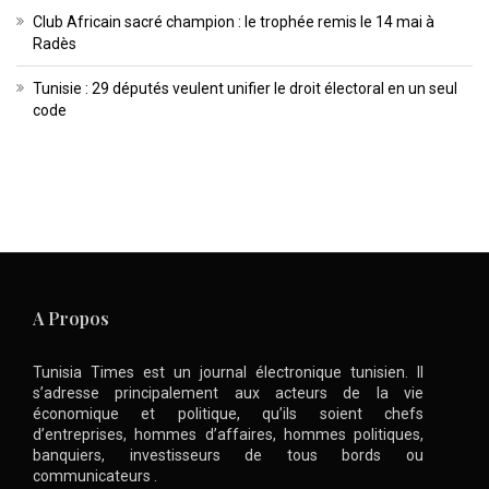
Club Africain sacré champion : le trophée remis le 14 mai à
Radès
Tunisie : 29 députés veulent unifier le droit électoral en un seul
code
A Propos
Tunisia Times est un journal électronique tunisien. Il
s’adresse principalement aux acteurs de la vie
économique et politique, qu’ils soient chefs
d’entreprises, hommes d’affaires, hommes politiques,
banquiers, investisseurs de tous bords ou
communicateurs .