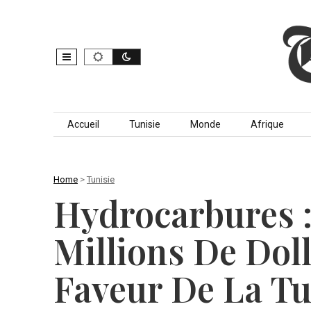
Skip to content
Accueil
Tunisie
Monde
Afrique
Home
>
Tunisie
Hydrocarbures :
Millions De Dol
Faveur De La Tu