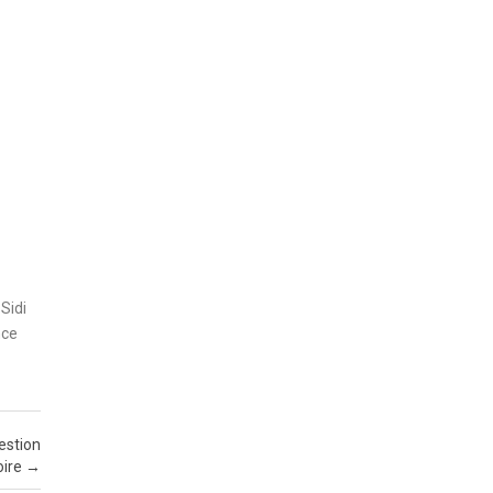
Sidi
nce
estion
oire
→