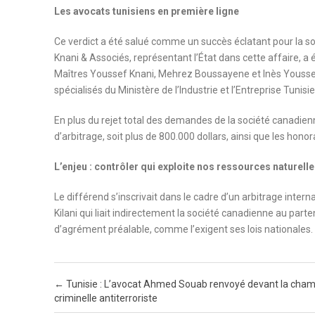
Les avocats tunisiens en première ligne
Ce verdict a été salué comme un succès éclatant pour la 
Knani & Associés, représentant l’État dans cette affaire, a 
Maîtres Youssef Knani, Mehrez Boussayene et Inès Youssef, 
spécialisés du Ministère de l’Industrie et l’Entreprise Tunis
En plus du rejet total des demandes de la société canadienn
d’arbitrage, soit plus de 800.000 dollars, ainsi que les hono
L’enjeu : contrôler qui exploite nos ressources naturell
Le différend s’inscrivait dans le cadre d’un arbitrage intern
Kilani qui liait indirectement la société canadienne au parten
d’agrément préalable, comme l’exigent ses lois nationales.
Post navigation
←
Tunisie : L’avocat Ahmed Souab renvoyé devant la cha
criminelle antiterroriste