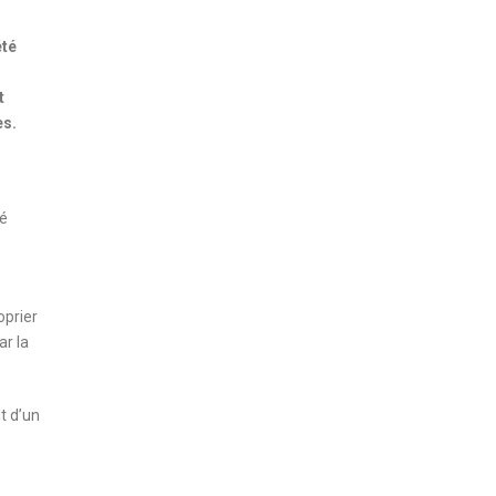
été
t
es.
té
oprier
ar la
t d’un