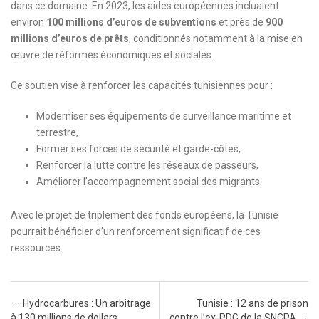
dans ce domaine. En 2023, les aides européennes incluaient
environ
100 millions d’euros de subventions
et près de
900
millions d’euros de prêts
, conditionnés notamment à la mise en
œuvre de réformes économiques et sociales.
Ce soutien vise à renforcer les capacités tunisiennes pour :
Moderniser ses équipements de surveillance maritime et
terrestre,
Former ses forces de sécurité et garde-côtes,
Renforcer la lutte contre les réseaux de passeurs,
Améliorer l’accompagnement social des migrants.
Avec le projet de triplement des fonds européens, la Tunisie
pourrait bénéficier d’un renforcement significatif de ces
ressources.
Post navigation
←
Hydrocarbures : Un arbitrage
Tunisie : 12 ans de prison
à 130 millions de dollars
contre l’ex-PDG de la SNCPA
→