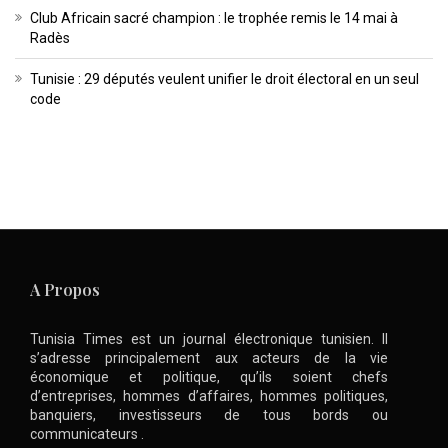
Club Africain sacré champion : le trophée remis le 14 mai à
Radès
Tunisie : 29 députés veulent unifier le droit électoral en un seul
code
A Propos
Tunisia Times est un journal électronique tunisien. Il
s’adresse principalement aux acteurs de la vie
économique et politique, qu’ils soient chefs
d’entreprises, hommes d’affaires, hommes politiques,
banquiers, investisseurs de tous bords ou
communicateurs .