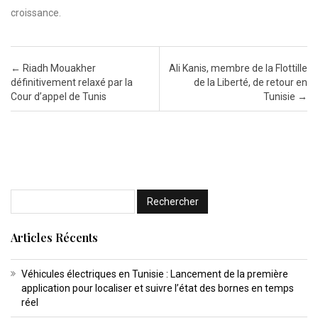
croissance.
Post navigation
←
Riadh Mouakher
Ali Kanis, membre de la Flottille
définitivement relaxé par la
de la Liberté, de retour en
Cour d’appel de Tunis
Tunisie
→
Articles Récents
Véhicules électriques en Tunisie : Lancement de la première
application pour localiser et suivre l’état des bornes en temps
réel