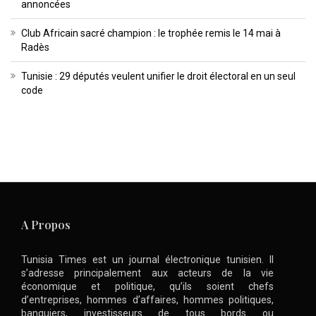
annoncées
Club Africain sacré champion : le trophée remis le 14 mai à
Radès
Tunisie : 29 députés veulent unifier le droit électoral en un seul
code
A Propos
Tunisia Times est un journal électronique tunisien. Il
s’adresse principalement aux acteurs de la vie
économique et politique, qu’ils soient chefs
d’entreprises, hommes d’affaires, hommes politiques,
banquiers, investisseurs de tous bords ou