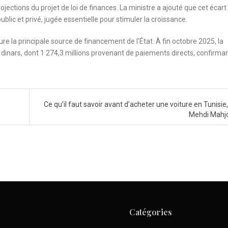
ojections du projet de loi de finances. La ministre a ajouté que cet écart
blic et privé, jugée essentielle pour stimuler la croissance.
eure la principale source de financement de l’État. À fin octobre 2025, la
e dinars, dont 1 274,3 millions provenant de paiements directs, confirma
Ce qu’il faut savoir avant d’acheter une voiture en Tunisie
Mehdi Mahj
Catégories