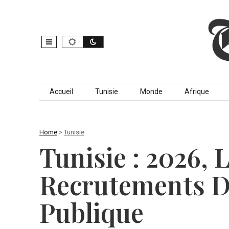
Skip to content
Accueil
Tunisie
Monde
Afrique
Home
>
Tunisie
Tunisie : 2026,
Recrutements D
Publique