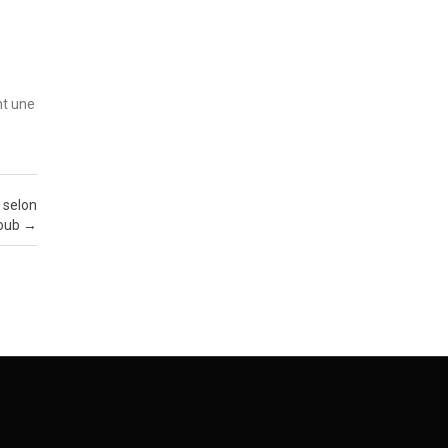
nt une
, selon
oub
→