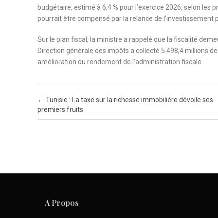
budgétaire, estimé à 6,4 % pour l’exercice 2026, selon les pr
pourrait être compensé par la relance de l’investissement pu
Sur le plan fiscal, la ministre a rappelé que la fiscalité dem
Direction générale des impôts a collecté 5 498,4 millions d
amélioration du rendement de l’administration fiscale.
Post navigation
←
Tunisie : La taxe sur la richesse immobilière dévoile ses
premiers fruits
A Propos