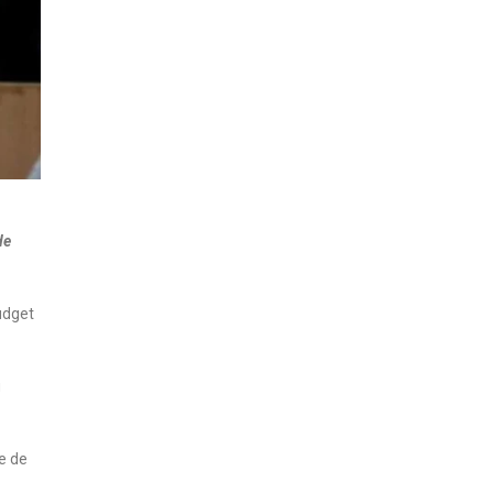
de
udget
u
e de