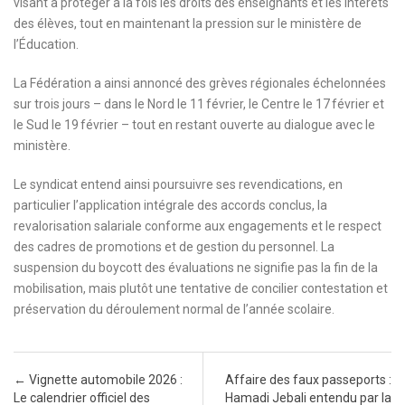
visant à protéger à la fois les droits des enseignants et les intérêts
des élèves, tout en maintenant la pression sur le ministère de
l’Éducation.
La Fédération a ainsi annoncé des grèves régionales échelonnées
sur trois jours – dans le Nord le 11 février, le Centre le 17 février et
le Sud le 19 février – tout en restant ouverte au dialogue avec le
ministère.
Le syndicat entend ainsi poursuivre ses revendications, en
particulier l’application intégrale des accords conclus, la
revalorisation salariale conforme aux engagements et le respect
des cadres de promotions et de gestion du personnel. La
suspension du boycott des évaluations ne signifie pas la fin de la
mobilisation, mais plutôt une tentative de concilier contestation et
préservation du déroulement normal de l’année scolaire.
Post navigation
←
Vignette automobile 2026 :
Affaire des faux passeports :
Le calendrier officiel des
Hamadi Jebali entendu par la