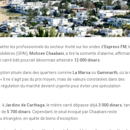
iéter les professionnels du secteur. Invité sur les ondes d’
Express FM
, 
ilières (GPAI),
Mohsen Chaabani
, a tiré la sonnette d’alarme, affirma
e carré bâti pourrait désormais atteindre
12 000 dinars
.
ception situés dans des quartiers comme
La Marsa
ou
Gammarth
, où la
s. « Il ne s’agit pas du prix moyen, mais de valeurs constatées dans des
e régulation du marché devient urgente pour éviter une spéculation
: à
Jardins de Carthage
, le mètre carré dépasse déjà
3 000 dinars
, ta
r de
5 700 dinars
. Cependant, le seuil évoqué par Chaabani reste
ou étrangère, en quête de biens d’exception.