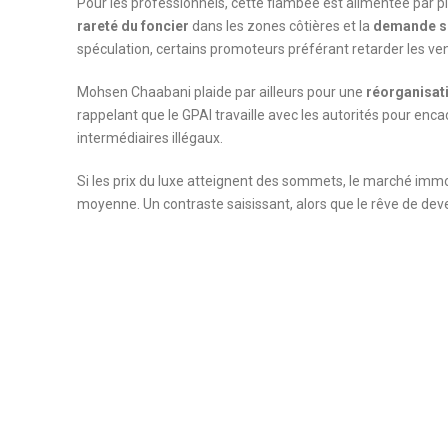
Pour les professionnels, cette flambée est alimentée par pl
rareté du foncier
dans les zones côtières et la
demande so
spéculation, certains promoteurs préférant retarder les ven
Mohsen Chaabani plaide par ailleurs pour une
réorganisat
rappelant que le GPAI travaille avec les autorités pour enc
intermédiaires illégaux.
Si les prix du luxe atteignent des sommets, le marché immob
moyenne. Un contraste saisissant, alors que le rêve de deve