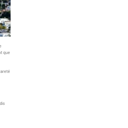
le
nt que
 rareté
ndis