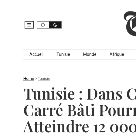
Skip to content
Accueil
Tunisie
Monde
Afrique
Home
>
Tunisie
Tunisie : Dans 
Carré Bâti Pour
Atteindre 12 000