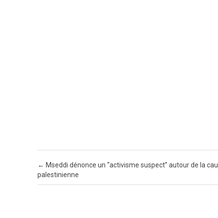
Post navigation
←
Mseddi dénonce un “activisme suspect” autour de la ca
palestinienne