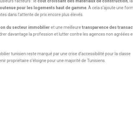
usieurs facteurs : le
coût croissant des matériaux de construction
, la
utenue pour les logements haut de gamme
. À cela s’ajoute une for
tes dans l’attente de prix encore plus élevés.
ion du secteur immobilier
et une meilleure
transparence des transac
adrer davantage la profession et lutter contre les agences non agréées e
ilier tunisien reste marqué par une crise d’accessibilité pour la classe
nir propriétaire s’éloigne pour une majorité de Tunisiens.