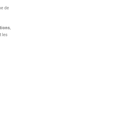
me de
tions
,
t les