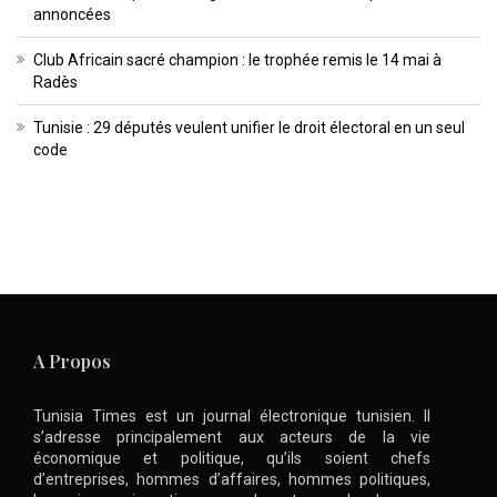
annoncées
Club Africain sacré champion : le trophée remis le 14 mai à
Radès
Tunisie : 29 députés veulent unifier le droit électoral en un seul
code
A Propos
Tunisia Times est un journal électronique tunisien. Il
s’adresse principalement aux acteurs de la vie
économique et politique, qu’ils soient chefs
d’entreprises, hommes d’affaires, hommes politiques,