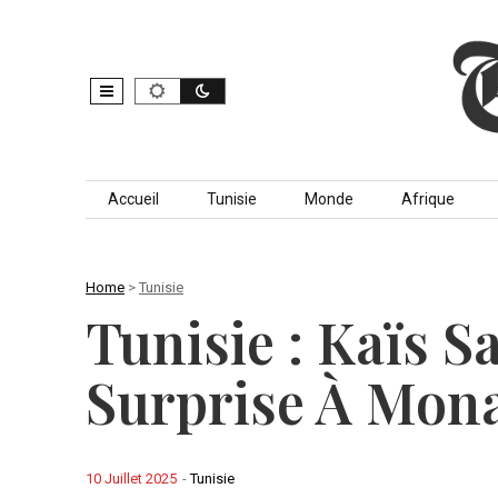
Skip to content
Accueil
Tunisie
Monde
Afrique
Home
>
Tunisie
Tunisie : Kaïs S
Surprise À Mona
10 Juillet 2025
-
Tunisie