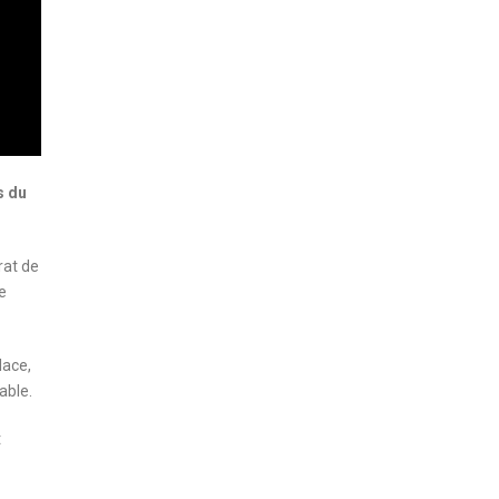
s du
rat de
e
lace,
able.
t