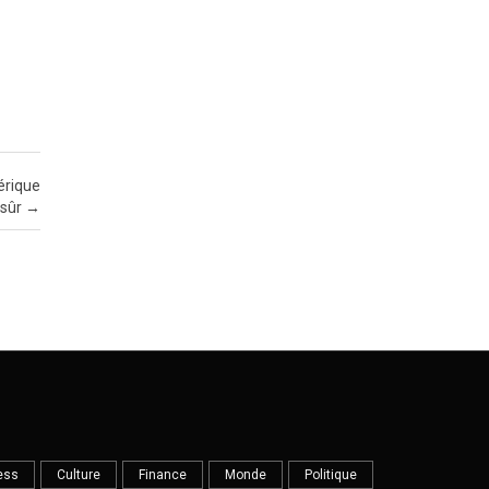
érique
 sûr
→
ess
Culture
Finance
Monde
Politique