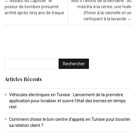
Post navigation
←
Assaut du Capitole : le
Nos 5 favoris de la semaine : du
poseur de bombes présumé
matcha à la cerise, une huile
arrêté après cinq ans de traque
d’hiver à la cannelle et un
nettoyant à la lavande
→
Articles Récents
Véhicules électriques en Tunisie : Lancement de la première
application pour localiser et suivre l’état des bornes en temps
réel
Comment choisir le bon centre d’appels en Tunisie pour booster
sa relation client ?