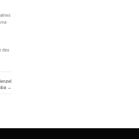
haînes
tème
n des
Menzel
iba
→