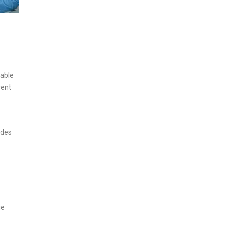
table
vent
 des
ie