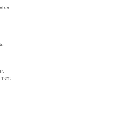
el de
du
ir.
lement
s