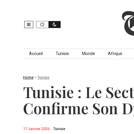
Skip to content
Accueil
Tunisie
Monde
Afrique
Home
>
Tunisie
Tunisie : Le Sec
Confirme Son 
17 Janvier 2026
-
Tunisie