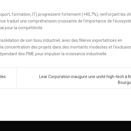
ansport, formation, IT) progressent fortement (+40,7%), renforçant les c
dance traduit une compréhension croissante de l’importance de l’écosys
ial pour la compétitivité.
olidation de son tissu industriel, avec des filières exportatrices en
la concentration des projets dans des montants modestes et l’exclusio
épendant des PME pour impulser la croissance industrielle.
 des
Lear Corporation inaugure une unité high-tech à 
Bourgu