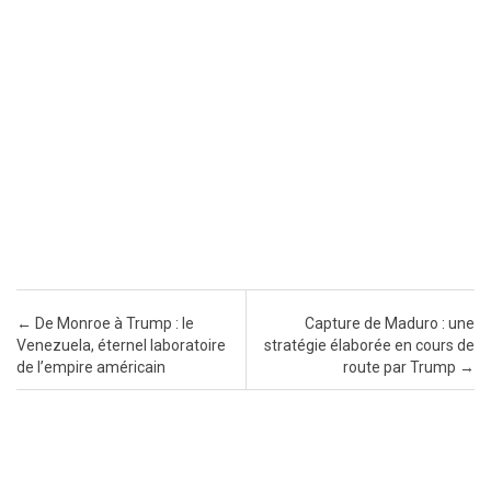
Post navigation
←
De Monroe à Trump : le
Capture de Maduro : une
Venezuela, éternel laboratoire
stratégie élaborée en cours de
de l’empire américain
route par Trump
→