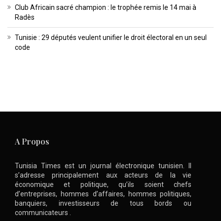
Club Africain sacré champion : le trophée remis le 14 mai à
Radès
Tunisie : 29 députés veulent unifier le droit électoral en un seul
code
A Propos
Tunisia Times est un journal électronique tunisien. Il
s’adresse principalement aux acteurs de la vie
économique et politique, qu’ils soient chefs
d’entreprises, hommes d’affaires, hommes politiques,
banquiers, investisseurs de tous bords ou
communicateurs .