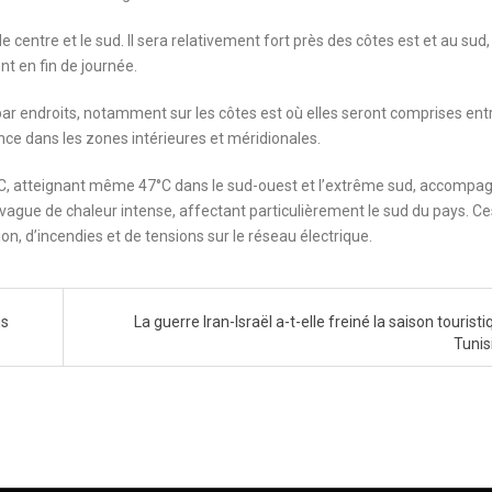
le centre et le sud. Il sera relativement fort près des côtes est et au sud,
t en fin de journée.
ar endroits, notamment sur les côtes est où elles seront comprises ent
lance dans les zones intérieures et méridionales.
2°C, atteignant même 47°C dans le sud-ouest et l’extrême sud, accompa
e vague de chaleur intense, affectant particulièrement le sud du pays. Ce
n, d’incendies et de tensions sur le réseau électrique.
us
La guerre Iran-Israël a-t-elle freiné la saison tourist
Tunis