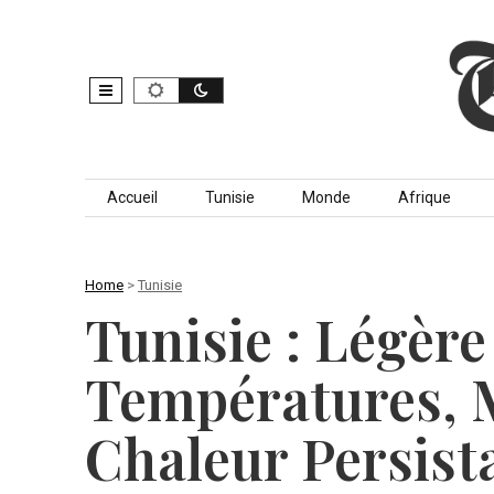
Skip to content
Accueil
Tunisie
Monde
Afrique
Home
>
Tunisie
Tunisie : Légère
Températures, M
Chaleur Persist