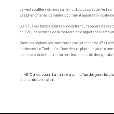
Le vent soufflera du nord sur le nord du pays, et de l’est sur 
des phénomènes de sables pourraient apparaître localemen
Bien que les températures enregistrent une légère baisse p
et 36°C, les services de la météorologie appellent à la vigi
Dans ces régions, les maximales oscilleront entre 37 et 4
du sirocco. La Tunisie fait face depuis plusieurs jours à un
conditions extrêmes renforcent les risques de déshydratatio
Post navigation
←
48 °C à Kairouan : La Tunisie a connu l’un des jours les pl
chauds de son histoire