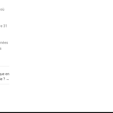
 où
re 31
gnées
s
ique en
ie ?
→