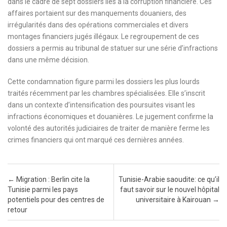
dans le cadre de sept dossiers liés à la corruption financière. Ces
affaires portaient sur des manquements douaniers, des
irrégularités dans des opérations commerciales et divers
montages financiers jugés illégaux. Le regroupement de ces
dossiers a permis au tribunal de statuer sur une série d’infractions
dans une même décision.
Cette condamnation figure parmi les dossiers les plus lourds
traités récemment par les chambres spécialisées. Elle s’inscrit
dans un contexte d’intensification des poursuites visant les
infractions économiques et douanières. Le jugement confirme la
volonté des autorités judiciaires de traiter de manière ferme les
crimes financiers qui ont marqué ces dernières années.
Post navigation
←
Migration : Berlin cite la
Tunisie-Arabie saoudite: ce qu’il
Tunisie parmi les pays
faut savoir sur le nouvel hôpital
potentiels pour des centres de
universitaire à Kairouan
→
retour