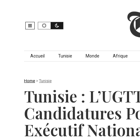
Skip to content
Accueil
Tunisie
Monde
Afrique
Home
>
Tunisie
Tunisie : L’UGT
Candidatures P
Exécutif Nation