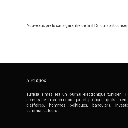
Post navigation
←
Nouveaux prêts sans garantie de la BTS: qui sont conce
A Propos
Tunisia Times est un journal électronique tunisien. I
acteurs de la vie économique et politique, qu’ils soie
d’affaires, hommes politiques, banquiers, inve
communicateurs .