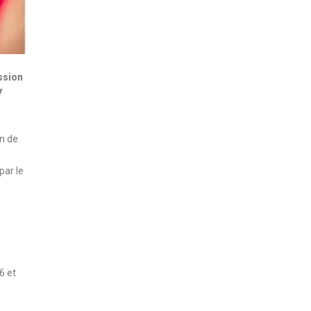
ssion
7
on de
par le
6 et