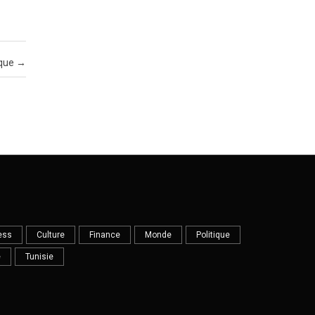
ique
→
ess
Culture
Finance
Monde
Politique
e
Tunisie