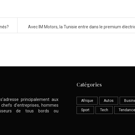
rnés?
Avec IM Motors, la Tunisie entre dans le premium électr
Catégories
l s’adresse principalement aux
Afrique
Autos
Busin
nt chefs d’entreprises, hommes
Sport
Tech
Tendanc
stisseurs de tous bords ou