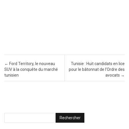
Post navigation
←
Ford Territory, le nouveau
Tunisie : Huit candidats en lice
SUV à la conquête du marché
pour le bâtonnat de l’Ordre des
tunisien
avocats
→