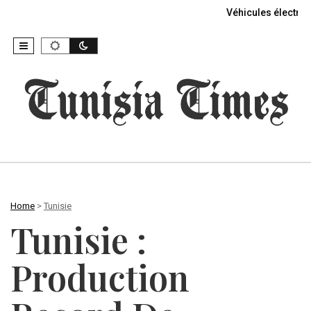
Véhicules électriq
Home
>
Tunisie
Tunisie :
Production