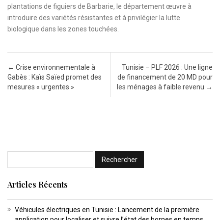
plantations de figuiers de Barbarie, le département œuvre à
introduire des variétés résistantes et à privilégier la lutte
biologique dans les zones touchées.
Post navigation
←
Crise environnementale à
Tunisie – PLF 2026 : Une ligne
Gabès : Kaïs Saïed promet des
de financement de 20 MD pour
mesures « urgentes »
les ménages à faible revenu
→
Articles Récents
Véhicules électriques en Tunisie : Lancement de la première
application pour localiser et suivre l’état des bornes en temps