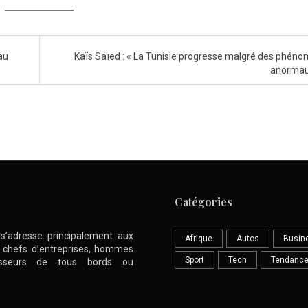
au
Kaïs Saïed : « La Tunisie progresse malgré des phén
anormau
Catégories
l s’adresse principalement aux
Afrique
Autos
Busin
nt chefs d’entreprises, hommes
Sport
Tech
Tendanc
stisseurs de tous bords ou