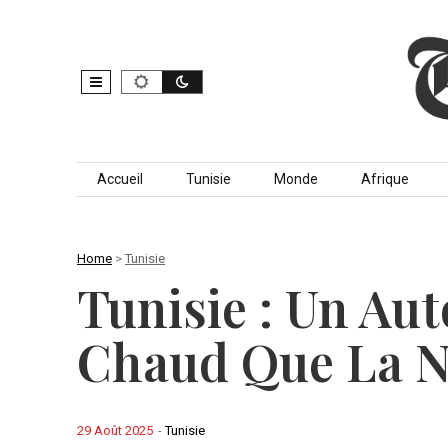
Skip to content
Accueil
Tunisie
Monde
Afrique
Home
>
Tunisie
Tunisie : Un Au
Chaud Que La 
29 Août 2025
-
Tunisie