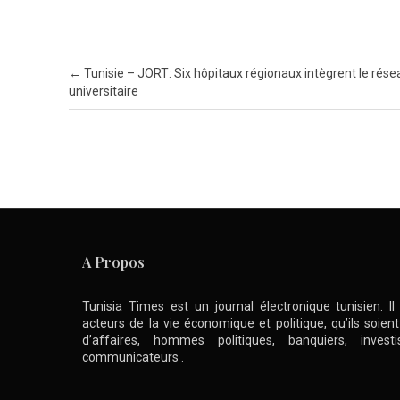
Post navigation
←
Tunisie – JORT: Six hôpitaux régionaux intègrent le rése
universitaire
A Propos
Tunisia Times est un journal électronique tunisien. I
acteurs de la vie économique et politique, qu’ils soie
d’affaires, hommes politiques, banquiers, inve
communicateurs .