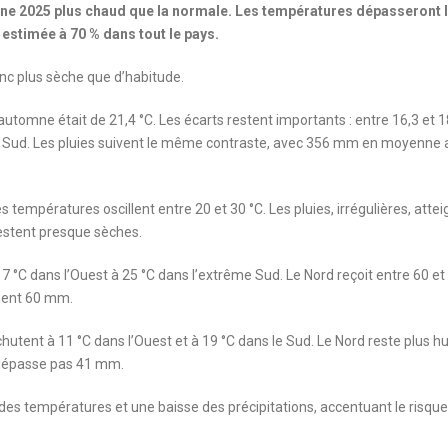
mne 2025 plus chaud que la normale. Les températures dépasseront 
estimée à 70 % dans tout le pays.
onc plus sèche que d’habitude.
tomne était de 21,4 °C. Les écarts restent importants : entre 16,3 et 1
 le Sud. Les pluies suivent le même contraste, avec 356 mm en moyenne 
 températures oscillent entre 20 et 30 °C. Les pluies, irrégulières, atte
restent presque sèches.
17 °C dans l’Ouest à 25 °C dans l’extrême Sud. Le Nord reçoit entre 60 et
ement 60 mm.
chutent à 11 °C dans l’Ouest et à 19 °C dans le Sud. Le Nord reste plus 
e dépasse pas 41 mm.
s températures et une baisse des précipitations, accentuant le risque