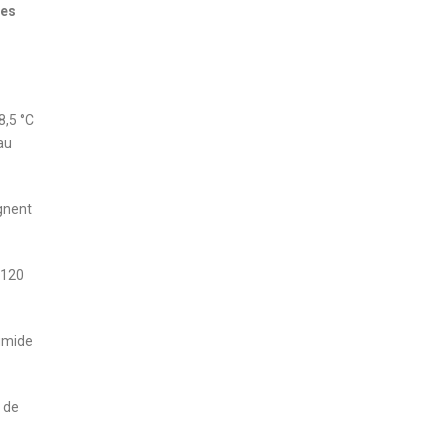
les
8,5 °C
au
ignent
 120
humide
 de