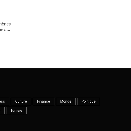
omènes
x »
→
ess
Culture
Finance
Monde
Politique
e
Tunisie