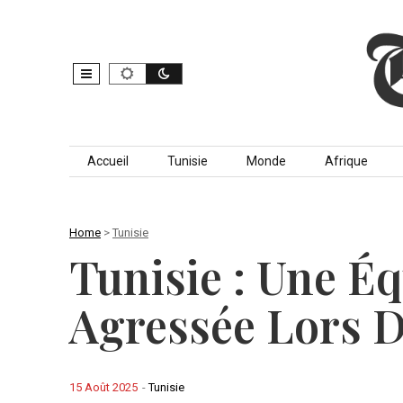
Skip to content
Accueil
Tunisie
Monde
Afrique
Home
>
Tunisie
Tunisie : Une 
Agressée Lors D
15 Août 2025
-
Tunisie