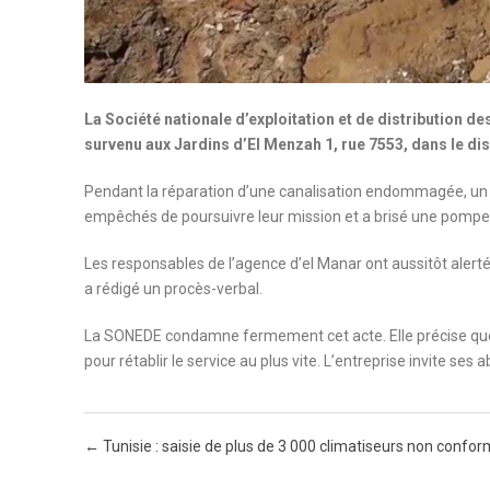
La Société nationale d’exploitation et de distribution d
survenu aux Jardins d’El Menzah 1, rue 7553, dans le dist
Pendant la réparation d’une canalisation endommagée, un ind
empêchés de poursuivre leur mission et a brisé une pompe
Les responsables de l’agence d’el Manar ont aussitôt alerté 
a rédigé un procès-verbal.
La SONEDE condamne fermement cet acte. Elle précise que l
pour rétablir le service au plus vite. L’entreprise invite s
Post navigation
←
Tunisie : saisie de plus de 3 000 climatiseurs non confo