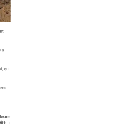
nt
s a
t, qui
yens
decine
aire
→