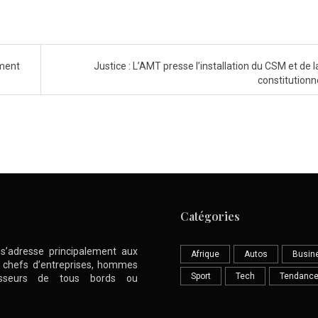
ement
Justice : L’AMT presse l’installation du CSM et de 
constitutionn
Catégories
l s’adresse principalement aux
Afrique
Autos
Busin
nt chefs d’entreprises, hommes
Sport
Tech
Tendanc
stisseurs de tous bords ou