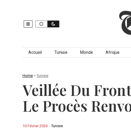
Skip to content
Accueil
Tunisie
Monde
Afrique
Home
>
Tunisie
Veillée Du Front
Le Procès Renv
10 Février 2026
-
Tunisie