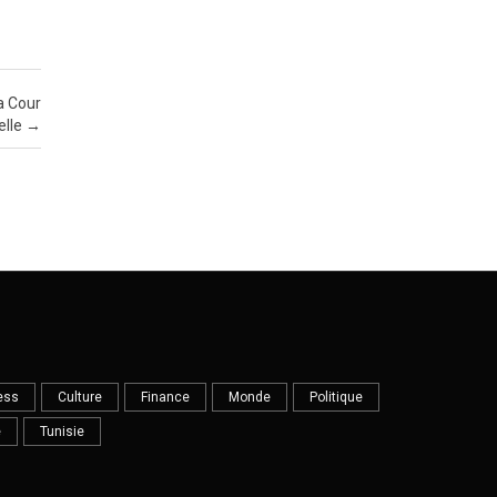
la Cour
elle
→
ess
Culture
Finance
Monde
Politique
e
Tunisie