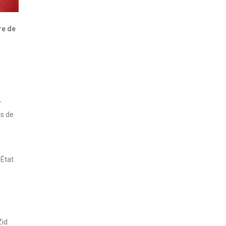
re de
r
rs de
État.
Zid