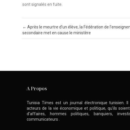
sont signalés en fuite.
Post navigation
←
Après le meurtre d’un élève, la Fédération de l’enseign
secondaire met en cause le ministère
A Propos
Tunisia Times est un journal électronique tunisien. I
acteurs de la vie économique et politique, qu’ils soie
d’affaires, hommes politiques, banquiers, inve
communicateurs .