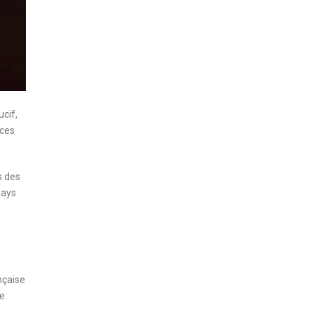
cif,
rces
s des
pays
nçaise
se