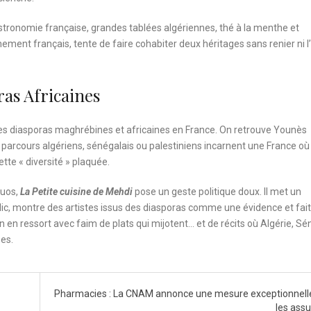
 bistronomie française, grandes tablées algériennes, thé à la menthe et
nement français, tente de faire cohabiter deux héritages sans renier ni l’
ras Africaines
es diasporas maghrébines et africaines en France. On retrouve Younès
 parcours algériens, sénégalais ou palestiniens incarnent une France où
tte « diversité » plaquée.
quos,
La Petite cuisine de Mehdi
pose un geste politique doux. Il met un
blic, montre des artistes issus des diasporas comme une évidence et fait
On en ressort avec faim de plats qui mijotent… et de récits où Algérie, Sé
ses.
Pharmacies : La CNAM annonce une mesure exceptionnell
les ass