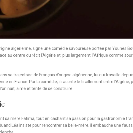
origine algérienne, signe une comédie savoureuse portée par Younès Bou
ce au centre du récit l’Algérie et, plus largement, l’Afrique comme sou
 sa trajectoire de Français d’origine algérienne, lui qui travaille depui
nne en France. Par la comédie, il raconte le tiraillement entre l’Algérie, 
l’on naît, aime et tente de se construire.
ie
vant sa mère Fatima, tout en cachant sa passion pour la gastronomie fra
t. Quand Léa insiste pour rencontrer sa belle-mère, il embauche une faus
clenche.