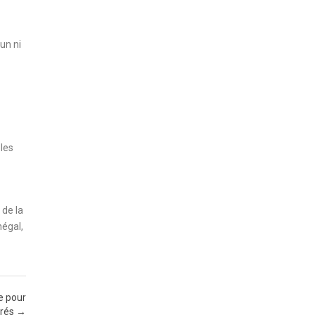
un ni
 les
 de la
négal,
e pour
urés
→