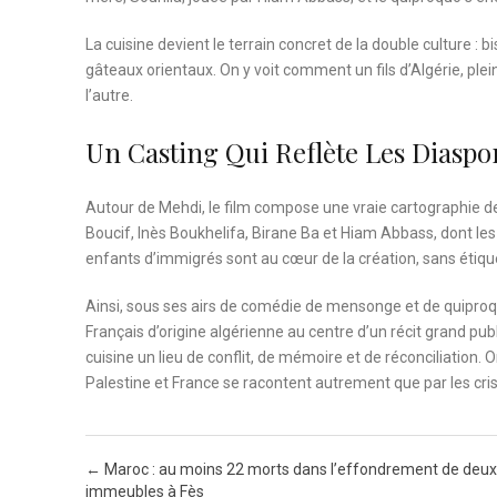
La cuisine devient le terrain concret de la double culture :
gâteaux orientaux. On y voit comment un fils d’Algérie, plei
l’autre.
Un Casting Qui Reflète Les Diaspo
Autour de Mehdi, le film compose une vraie cartographie d
Boucif, Inès Boukhelifa, Birane Ba et Hiam Abbass, dont les
enfants d’immigrés sont au cœur de la création, sans étique
Ainsi, sous ses airs de comédie de mensonge et de quipro
Français d’origine algérienne au centre d’un récit grand pu
cuisine un lieu de conflit, de mémoire et de réconciliation. 
Palestine et France se racontent autrement que par les cri
Post navigation
←
Maroc : au moins 22 morts dans l’effondrement de deux
immeubles à Fès