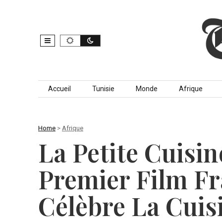
Skip to content
Accueil
Tunisie
Monde
Afrique
Home
>
Afrique
La Petite Cuisi
Premier Film Fr
Célèbre La Cuis