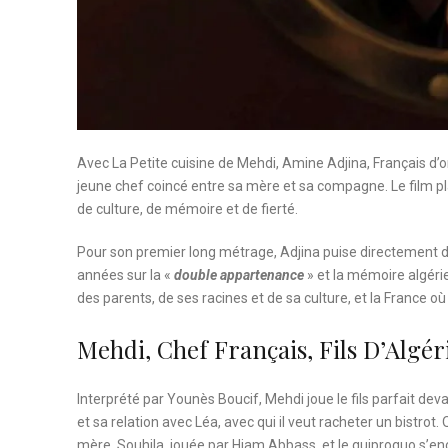
Avec La Petite cuisine de Mehdi, Amine Adjina, Français d’
jeune chef coincé entre sa mère et sa compagne. Le film pla
de culture, de mémoire et de fierté.
Pour son premier long métrage, Adjina puise directement dans
années sur la «
double appartenance
» et la mémoire algérie
des parents, de ses racines et de sa culture, et la France où 
Mehdi, Chef Français, Fils D’Algér
Interprété par Younès Boucif, Mehdi joue le fils parfait de
et sa relation avec Léa, avec qui il veut racheter un bistro
mère, Souhila, jouée par Hiam Abbass, et le quiproquo s’en