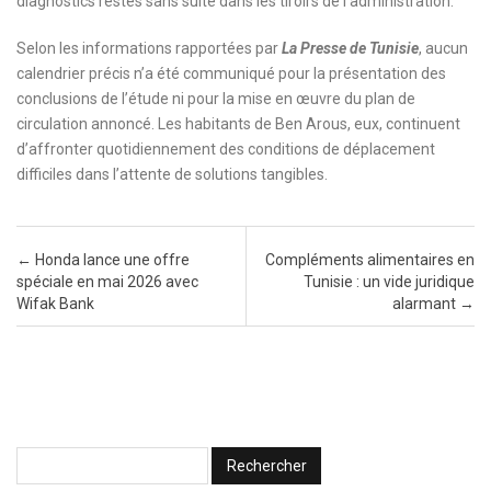
diagnostics restés sans suite dans les tiroirs de l’administration.
Selon les informations rapportées par
La Presse de Tunisie
, aucun
calendrier précis n’a été communiqué pour la présentation des
conclusions de l’étude ni pour la mise en œuvre du plan de
circulation annoncé. Les habitants de Ben Arous, eux, continuent
d’affronter quotidiennement des conditions de déplacement
difficiles dans l’attente de solutions tangibles.
Post navigation
←
Honda lance une offre
Compléments alimentaires en
spéciale en mai 2026 avec
Tunisie : un vide juridique
Wifak Bank
alarmant
→