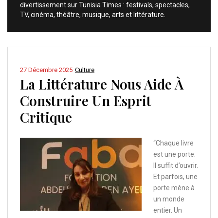
divertissement sur Tunisia Times : festivals, spectacles,
TV, cinéma, théâtre, musique, arts et littérature.
27 Décembre 2025
Culture
La Littérature Nous Aide À
Construire Un Esprit
Critique
“Chaque livre
est une porte.
Il suffit d’ouvrir.
Et parfois, une
porte mène à
un monde
entier. Un