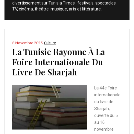
divertissement sur Tunisia Times : festivals, spectacles,
TV, cinéma, théâtre, musique, arts et littérature.
8 Novembre 2025
Culture
La Tunisie Rayonne À La
Foire Internationale Du
Livre De Sharjah
La 44e Foire
internationale
du livre de
Sharjah,
ouverte du 5
au 16
novembre