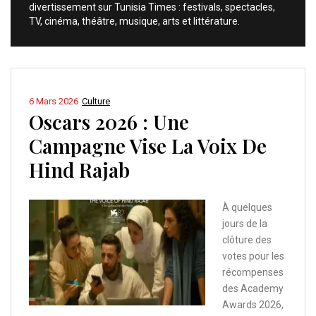
divertissement sur Tunisia Times : festivals, spectacles,
TV, cinéma, théâtre, musique, arts et littérature.
6 Mars 2026
Culture
Oscars 2026 : Une
Campagne Vise La Voix De
Hind Rajab
À quelques
jours de la
clôture des
votes pour les
récompenses
des Academy
Awards 2026,