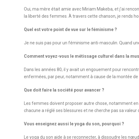
Oui, ma mère était amie avec Miriam Makeba, et j’ai rencon
la liberté des femmes. À travers cette chanson, je rends 
Quel est votre point de vue sur le féminisme ?
Je ne suis pas pour un féminisme anti-masculin. Quand une
Comment voyez-vous le métissage culturel dans la musiq
Dans les années 80, il y avait un engouement pour rencontr
enfermées, par peur, notamment à cause de la montée de l
Que doit faire la société pour avancer ?
Les femmes doivent proposer autre chose, notamment en trav
chacune a réglé ses blessures et ne cherche pas sa valeur
Vous enseignez aussi le yoga du son, pourquoi ?
Le yoga du son aide à se reconnecter, à dissoudre les nœuds