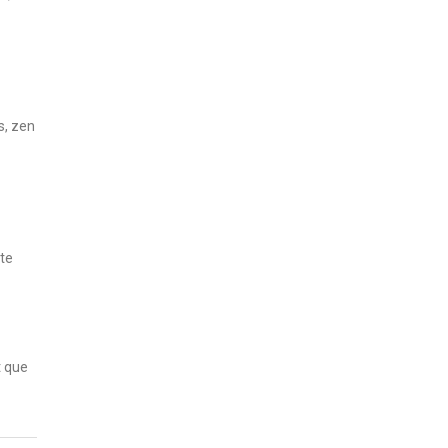
s, zen
ste
t que