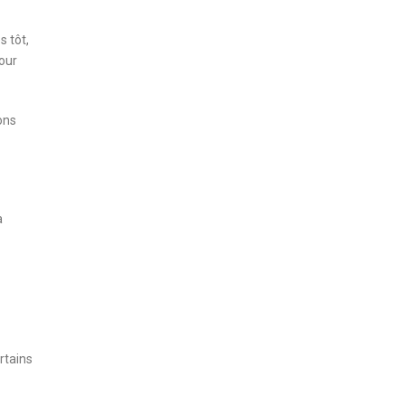
s tôt,
pour
ions
a
rtains