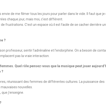
envie de me filmer tous les jours pour parler dans le vide. Il faut que je 
ées chaque jour, mais moi, c’est différent.
e frustrations. C’est un espace où il est facile de se cacher derrière un
ne ?
 son professeur, sentir l’adrénaline et l’endorphine. On a besoin de conta
mplacent pas la vraie interaction.
emmes. Quel rôle pensez-vous que la musique peut jouer aujourd’
e ?
s, réunissant des femmes de différentes cultures. La puissance des
s mauvaises nouvelles.
 que j’enseigne.
?