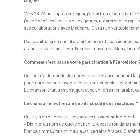
langues.
Vers 23-24 ans, après ce séjour, j’ai sorti un album intitulé S
j’ai mélangé les langues et les genres, notamment le rap. 
ses collaborations avec Madonna. C’était un véritable honne
Par la suite, j’ai eu une fille. J’ai toujours été passionnée 
arabes, mêlant ainsi les influences musicales. Mon album Y
Comment s’est passé votre participation à l’Eurovision 
Oui, on m’a demandé de représenter la France pendant la gue
parlé qui a raison », avec un musicien sénégalais et Zohair 
La chanson était très politique, avec un refrain en arabe, ce
La chanson et votre rôle ont-ils suscité des réactions ?
Oui, il y a eu polémique. Les paroles disaient notamment :
« Dis-moi au nom de quelle nation tu lèves le ton dans ma m
Français m’insultaient, mais aussi certains Arabes. C’était dif