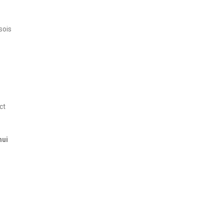
sois
ct
hui