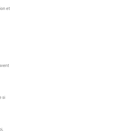
ion et
uvent
 si
i,