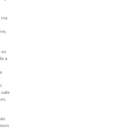
e ma
rie,
é en
le a
la
t
 salle
ion,
ais
ieurs