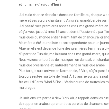
et humaine d’aujourd’hui ?
J’ai eu la chance de naître dans une famille où, chaque we
mère et ses sœurs chantaient. Ainsi, j’ai grandi bercée par
J’ai passé mes premières années chez ma grand-mère en Tun
où j’ai vécu jusqu’à mes 12 ans et demi. Passionnée par Tina
musiques du monde entier. Parmi tant de chance, j’ai grandi
Ma mère a été journaliste et correspondante pour un journa
Algérie, elle est devenue l’une des premières femmes à div
dû partir de Tunisie, me laissant chez ma grand-mère, qui
Nous vivions entourées de musique : on dansait, on chantait. 
musique brésilienne et, naturellement, la musique arabe.
Plus tard, je suis arrivée en Normandie, à Vire, où j’ai pa
toujours restée ma toile de fond. À 15 ans, je sortais la nu
fut celui d’Earth, Wind & Fire. J’étais nourrie de toutes les 
ma drogue.
Je suis ensuite partie à New York où je rappais dans les r
de rapper en arabe, reprenant des paroles de chansons conn