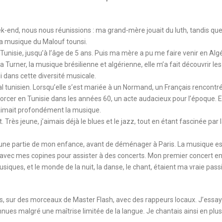
ek-end, nous nous réunissions : ma grand-mère jouait du luth, tandis qu
 la musique du Malouf tounsi.
isie, jusqu’à l’âge de 5 ans. Puis ma mère a pu me faire venir en Algé
 Turner, la musique brésilienne et algérienne, elle m’a fait découvrir les
 dans cette diversité musicale.
l tunisien. Lorsqu’elle s’est mariée à un Normand, un Français rencontr
orcer en Tunisie dans les années 60, un acte audacieux pour l’époque. El
 aimait profondément la musique.
Très jeune, j’aimais déjà le blues et le jazz, tout en étant fascinée par 
ssé une partie de mon enfance, avant de déménager à Paris. La musique es
it avec mes copines pour assister à des concerts. Mon premier concert en
musiques, et le monde de la nuit, la danse, le chant, étaient ma vraie pass
ues, sur des morceaux de Master Flash, avec des rappeurs locaux. J’essay
ues malgré une maîtrise limitée de la langue. Je chantais ainsi en plus