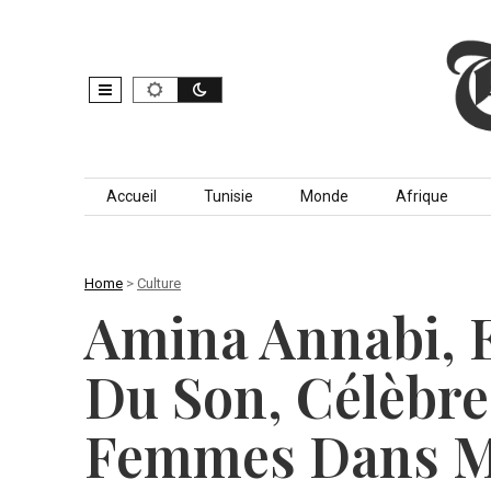
Skip to content
Accueil
Tunisie
Monde
Afrique
Home
>
Culture
Amina Annabi, E
Du Son, Célèbre
Femmes Dans 