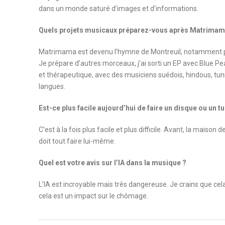
dans un monde saturé d’images et d’informations.
Quels projets musicaux préparez-vous après Matrimam
Matrimama est devenu l’hymne de Montreuil, notamment p
Je prépare d’autres morceaux, j’ai sorti un EP avec Blue Pe
et thérapeutique, avec des musiciens suédois, hindous, tuni
langues.
Est-ce plus facile aujourd’hui de faire un disque ou un t
C’est à la fois plus facile et plus difficile. Avant, la maiso
doit tout faire lui-même.
Quel est votre avis sur l’IA dans la musique ?
L’IA est incroyable mais très dangereuse. Je crains que cela
cela est un impact sur le chômage.