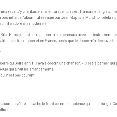
herazade. J’y chantais en italien, arabe, tunisien, français et anglais. Trè
La pochette de l’album fut réalisée par Jean-Baptiste Mondino, célèbre 
ur : il a adoré ma modernité.
par Billie Holiday, dont j’ai repris certains morceaux avec des instrumentat
alil est sorti au Japon et en France, après que le Japon m’a découverte
?
rre du Golfe en 91. J’avais coécrit une chanson, « C’est le dernier qui 
Gouja qui a fait les arrangements.
 qui n’est pas courant.
aison. La vérité se cache le front comme un silence qui en dit long. » Ce
ficile.