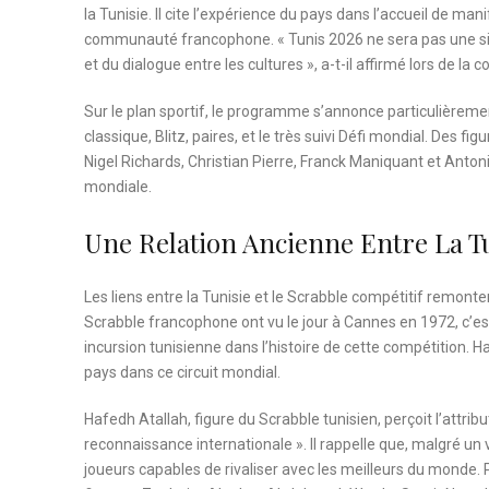
la Tunisie. Il cite l’expérience du pays dans l’accueil de ma
communauté francophone. « Tunis 2026 ne sera pas une sim
et du dialogue entre les cultures », a-t-il affirmé lors de la 
Sur le plan sportif, le programme s’annonce particulièreme
classique, Blitz, paires, et le très suivi Défi mondial. Des
Nigel Richards, Christian Pierre, Franck Maniquant et Anton
mondiale.
Une Relation Ancienne Entre La Tu
Les liens entre la Tunisie et le Scrabble compétitif remon
Scrabble francophone ont vu le jour à Cannes en 1972, c’est 
incursion tunisienne dans l’histoire de cette compétition. H
pays dans ce circuit mondial.
Hafedh Atallah, figure du Scrabble tunisien, perçoit l’attri
reconnaissance internationale ». Il rappelle que, malgré un 
joueurs capables de rivaliser avec les meilleurs du monde. 