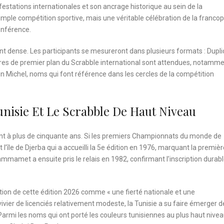
nifestations internationales et son ancrage historique au sein de la
ple compétition sportive, mais une véritable célébration de la franco
conférence.
nt dense. Les participants se mesureront dans plusieurs formats : Dupli
 figures de premier plan du Scrabble international sont attendues, notamm
in Michel, noms qui font référence dans les cercles de la compétition
nisie Et Le Scrabble De Haut Niveau
tent à plus de cinquante ans. Si les premiers Championnats du monde de
l’île de Djerba qui a accueilli la 5e édition en 1976, marquant la premièr
ammamet a ensuite pris le relais en 1982, confirmant l’inscription durab
bution de cette édition 2026 comme « une fierté nationale et une
vivier de licenciés relativement modeste, la Tunisie a su faire émerger d
Parmi les noms qui ont porté les couleurs tunisiennes au plus haut nive