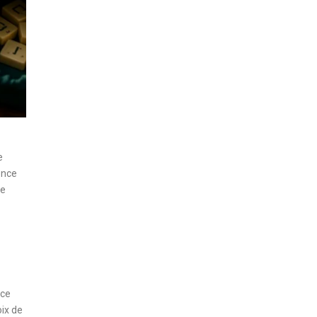
e
once
de
ice
oix de