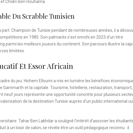
l et Chokri Ben Rouhama.
able Du Scrabble Tunisien
 part. Champion de Tunisie pendant de nombreuses années, il a découv
 compétitions en 1985. Son palmarès s’est enrichi en 2023 d’un titre
ng parmi les meilleurs joueurs du continent. Son parcours illustre la cap
rces limitées.
atif Et Essor Africain
adre du jeu. Hichem Elloumi a mis en lumière les bénéfices économiqu
e Gammarth et la capitale. Tourisme, hôtellerie, restauration, transport,
dant neuf jours représente une opportunité concrète pour plusieurs secte
 valorisation de la destination Tunisie auprès d’un public international cu
ersitaire. Tahar Ben Lakhdar a souligné l’intérêt d’associer les étudiants
 à un loisir de salon, se révèle être un outil pédagogique reconnu : il