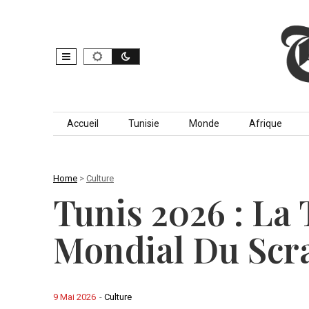
Skip to content
Accueil
Tunisie
Monde
Afrique
Home
>
Culture
Tunis 2026 : La 
Mondial Du Scr
9 Mai 2026
-
Culture