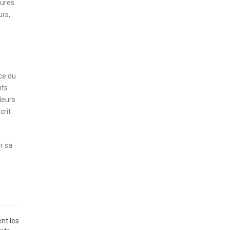
tures.
urs,
ce du
nts
lleurs
crit
r sa
nt les