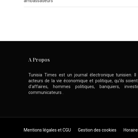
ambassadeurs
A Propos
Tunisia Times est un journal électronique tunisien. I
acteurs de la vie économique et politique, qu’ils soie
d’affaires, hommes politiques, banquiers, inve
communicateurs .
Skip to content
Mentions légales et CGU
Gestion des cookies
Horaire