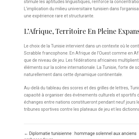
stimule les aptitudes linguistiques, renforce la concentratio
L’implication du milieu universitaire tunisien dans l’organis
une expérience rare et structurante.
L’Afrique, Territoire En Pleine Expa
Le choix de la Tunisie intervient dans un contexte où le co
Scrabble francophone. En Afrique de l’Ouest comme en Afriq
que de niveau de jeu. Les fédérations africaines multiplient l
éléments sur la scène internationale. La Tunisie, forte de so
naturellement dans cette dynamique continentale.
Au-delà du tableau des scores et des grilles de lettres, T
capacité à organiser des événements culturels et sportifs d
échanges entre nations constitueront pendant neuf jours le 
tribunes sportives contre les plateaux de jeu et les dictionn
Post navigation
←
Diplomatie tunisienne : hommage solennel aux anciens