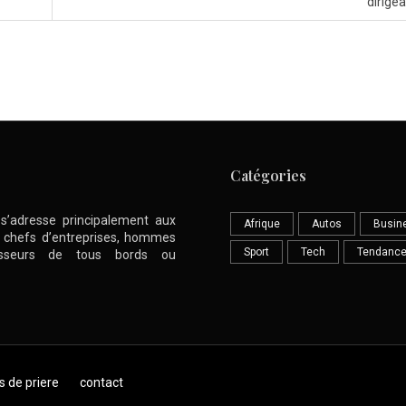
dirige
Catégories
l s’adresse principalement aux
Afrique
Autos
Busin
nt chefs d’entreprises, hommes
Sport
Tech
Tendanc
stisseurs de tous bords ou
s de priere
contact