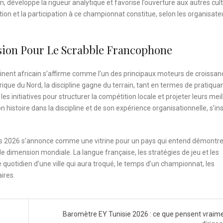
n, développe la rigueur analytique et favorise l’ouverture aux autres cul
ation et la participation à ce championnat constitue, selon les organisate
nsion Pour Le Scrabble Francophone
ntinent africain s’affirme comme l’un des principaux moteurs de croissan
ue du Nord, la discipline gagne du terrain, tant en termes de pratiqua
es initiatives pour structurer la compétition locale et projeter leurs mei
n histoire dans la discipline et de son expérience organisationnelle, s’ins
unis 2026 s’annonce comme une vitrine pour un pays qui entend démontre
e dimension mondiale. La langue française, les stratégies de jeu et les
quotidien d’une ville qui aura troqué, le temps d’un championnat, les
aires.
Baromètre EY Tunisie 2026 : ce que pensent vraime