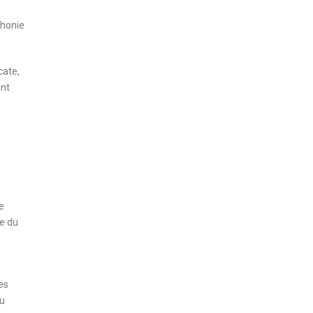
phonie
cate,
ent
e
le du
es
au