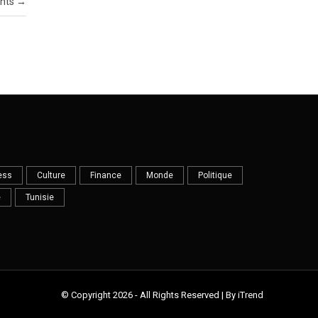
ants
→
ess
Culture
Finance
Monde
Politique
e
Tunisie
© Copyright 2026 - All Rights Reserved | By iTrend