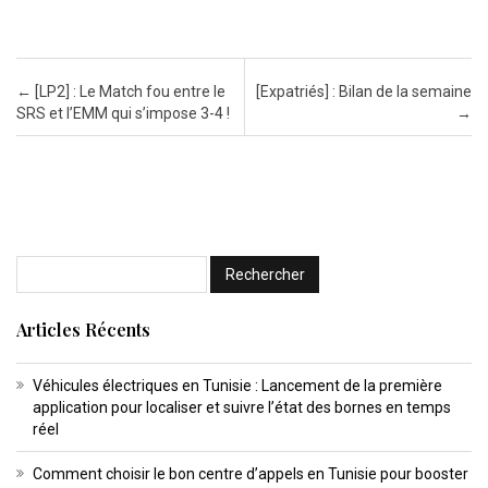
Post navigation
←
[LP2] : Le Match fou entre le
[Expatriés] : Bilan de la semaine
SRS et l’EMM qui s’impose 3-4 !
→
Articles Récents
Véhicules électriques en Tunisie : Lancement de la première
application pour localiser et suivre l’état des bornes en temps
réel
Comment choisir le bon centre d’appels en Tunisie pour booster