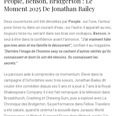
People, Benson, Bridgerton : Le
Moment 2025 De Jonathan Bailey
Deux couvertures ont été dévoilées par
People
: sur l’une, l’acteur
pose torse nu dans un courant d’eau ; sur l’autre, il apparaît au sec,
toujours torse nu, serrant dans ses bras son cockapoo,
Benson
, le
seul à être dans la confidence avant l’annonce
. “J’ai vraiment hâte
que mes amis et ma famille le découvrent”,
confiait-il au magazine.
“Derrière l’image de l’homme sexy se cachent d’autres vérités qu’ils
connaissent et dont ils ont été témoins. Ils connaissent les
secrets.”
Le parcours aide à comprendre ce momentum. Elevé dans la
campagne d’Oxfordshire avec trois soeurs, Jonathan Bailey dit
vouloir être comédien depuis ses 5 ans et a joué à 7 ans à la Royal
Shakespeare Company. Il s’est fait remarquer à la télévision dans
Broadchurch, Crashing et Chewing Gum, puis a explosé avec La
Chronique des Bridgerton. Sa performance dans Fellow Travelers
a été saluée, quand le cinéma l’a accueilli dans Jurassic World :
Renaissance et Wicked. Il reprend Fiyero dans Wicked : partie 2 le