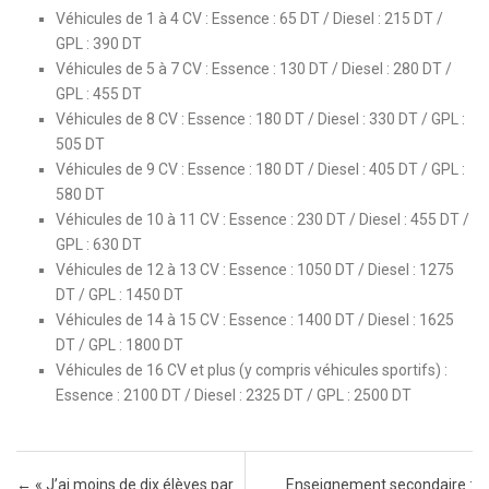
Véhicules de 1 à 4 CV : Essence : 65 DT / Diesel : 215 DT /
GPL : 390 DT
Véhicules de 5 à 7 CV : Essence : 130 DT / Diesel : 280 DT /
GPL : 455 DT
Véhicules de 8 CV : Essence : 180 DT / Diesel : 330 DT / GPL :
505 DT
Véhicules de 9 CV : Essence : 180 DT / Diesel : 405 DT / GPL :
580 DT
Véhicules de 10 à 11 CV : Essence : 230 DT / Diesel : 455 DT /
GPL : 630 DT
Véhicules de 12 à 13 CV : Essence : 1050 DT / Diesel : 1275
DT / GPL : 1450 DT
Véhicules de 14 à 15 CV : Essence : 1400 DT / Diesel : 1625
DT / GPL : 1800 DT
Véhicules de 16 CV et plus (y compris véhicules sportifs) :
Essence : 2100 DT / Diesel : 2325 DT / GPL : 2500 DT
Post navigation
←
« J’ai moins de dix élèves par
Enseignement secondaire :