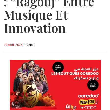
: “Ragouj” Entre
Musique Et
Innovation
19 Août 2025
-
Tunisie