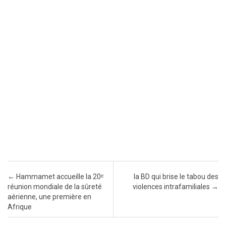
Post navigation
←
Hammamet accueille la 20ᵉ
la BD qui brise le tabou des
réunion mondiale de la sûreté
violences intrafamiliales
→
aérienne, une première en
Afrique