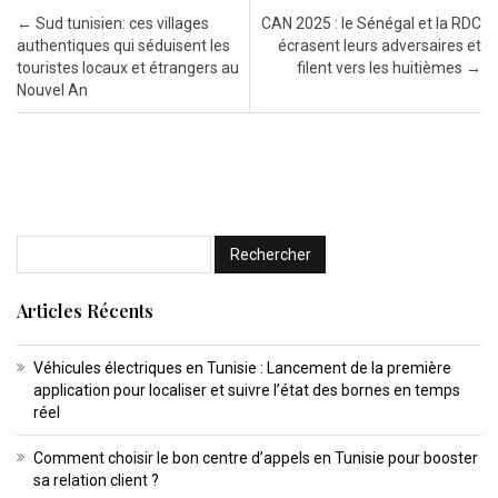
Post navigation
←
Sud tunisien: ces villages
CAN 2025 : le Sénégal et la RDC
authentiques qui séduisent les
écrasent leurs adversaires et
touristes locaux et étrangers au
filent vers les huitièmes
→
Nouvel An
Articles Récents
Véhicules électriques en Tunisie : Lancement de la première
application pour localiser et suivre l’état des bornes en temps
réel
Comment choisir le bon centre d’appels en Tunisie pour booster
sa relation client ?