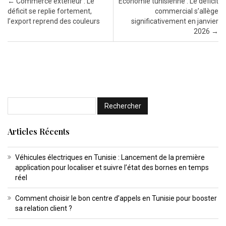
Post navigation
←
Commerce extérieur : Le
Économie tunisienne : Le déficit
déficit se replie fortement,
commercial s’allège
l’export reprend des couleurs
significativement en janvier
2026
→
Articles Récents
Véhicules électriques en Tunisie : Lancement de la première
application pour localiser et suivre l’état des bornes en temps
réel
Comment choisir le bon centre d’appels en Tunisie pour booster
sa relation client ?