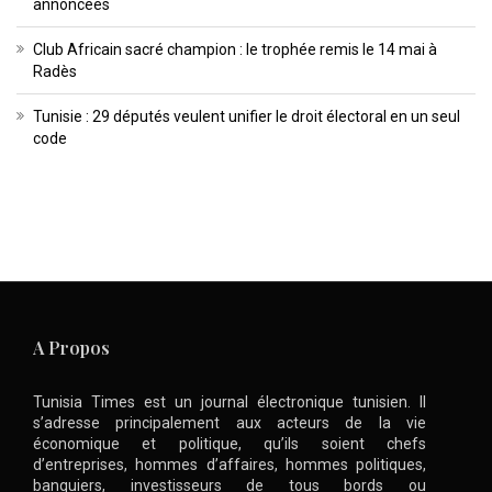
annoncées
Club Africain sacré champion : le trophée remis le 14 mai à
Radès
Tunisie : 29 députés veulent unifier le droit électoral en un seul
code
A Propos
Tunisia Times est un journal électronique tunisien. Il
s’adresse principalement aux acteurs de la vie
économique et politique, qu’ils soient chefs
d’entreprises, hommes d’affaires, hommes politiques,
banquiers, investisseurs de tous bords ou