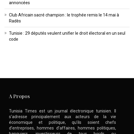
annoncées
Club Africain sacré champion : le trophée remis le 14 mai à
Radès
Tunisie : 29 députés veulent unifier le droit électoral en un seul
code
A Propos
Tunisia Times est un journal électronique tunisien. Il
s’adresse principalement aux acteurs de la vie
économique et politique, qu’ils soient chefs
d’entreprises, hommes d’affaires, hommes politiques,
banquiers, investisseurs de tous bords ou