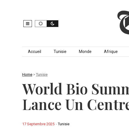
Skip to content
Accueil
Tunisie
Monde
Afrique
Home
>
Tunisie
World Bio Summi
Lance Un Centre
17 Septembre 2025
-
Tunisie