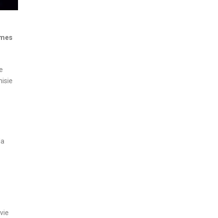
rmes
e
nisie
la
vie