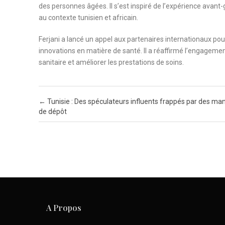
des personnes âgées. Il s’est inspiré de l’expérience avan
au contexte tunisien et africain.
Ferjani a lancé un appel aux partenaires internationaux pour
innovations en matière de santé. Il a réaffirmé l’engagement
sanitaire et améliorer les prestations de soins.
Post navigation
←
Tunisie : Des spéculateurs influents frappés par des ma
de dépôt
A Propos