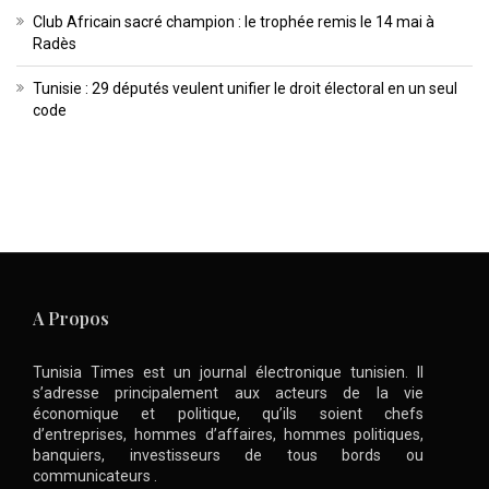
Club Africain sacré champion : le trophée remis le 14 mai à
Radès
Tunisie : 29 députés veulent unifier le droit électoral en un seul
code
A Propos
Tunisia Times est un journal électronique tunisien. Il
s’adresse principalement aux acteurs de la vie
économique et politique, qu’ils soient chefs
d’entreprises, hommes d’affaires, hommes politiques,
banquiers, investisseurs de tous bords ou
communicateurs .