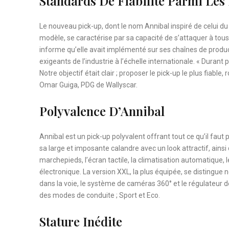
Standards De Fiabilité Parmi Les
Le nouveau pick-up, dont le nom Annibal inspiré de celui du g
modèle, se caractérise par sa capacité de s’attaquer à tous l
informe qu’elle avait implémenté sur ses chaînes de producti
exigeants de l’industrie à l’échelle internationale. « Dura
Notre objectif était clair ; proposer le pick-up le plus fiable
Omar Guiga, PDG de Wallyscar.
Polyvalence D’Annibal
Annibal est un pick-up polyvalent offrant tout ce qu’il faut
sa large et imposante calandre avec un look attractif, ains
marchepieds, l’écran tactile, la climatisation automatique, 
électronique. La version XXL, la plus équipée, se distingu
dans la voie, le système de caméras 360° et le régulateur de
des modes de conduite ; Sport et Eco.
Stature Inédite