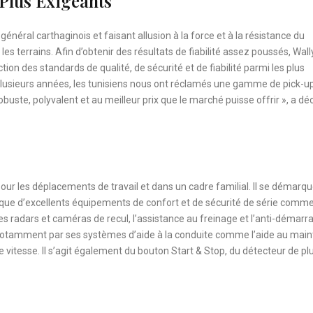
 Plus Exigeants
énéral carthaginois et faisant allusion à la force et à la résistance du
es terrains. Afin d’obtenir des résultats de fiabilité assez poussés, Wall
on des standards de qualité, de sécurité et de fiabilité parmi les plus
nt plusieurs années, les tunisiens nous ont réclamés une gamme de pick-up
, robuste, polyvalent et au meilleur prix que le marché puisse offrir », a dé
 pour les déplacements de travail et dans un cadre familial. Il se démarq
i que d’excellents équipements de confort et de sécurité de série comme
les radars et caméras de recul, l’assistance au freinage et l’anti-démarr
e notamment par ses systèmes d’aide à la conduite comme l’aide au main
 vitesse. Il s’agit également du bouton Start & Stop, du détecteur de plu