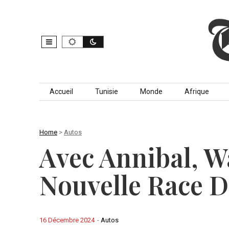
Skip to content
Accueil
Tunisie
Monde
Afrique
Home
>
Autos
Avec Annibal, W
Nouvelle Race D
16 Décembre 2024
-
Autos