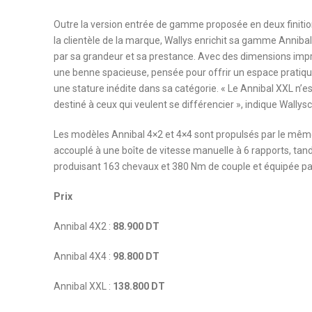
Outre la version entrée de gamme proposée en deux finition
la clientèle de la marque, Wallys enrichit sa gamme Annib
par sa grandeur et sa prestance. Avec des dimensions impr
une benne spacieuse, pensée pour offrir un espace pratique
une stature inédite dans sa catégorie. « Le Annibal XXL n’es
destiné à ceux qui veulent se différencier », indique Wallysc
Les modèles Annibal 4×2 et 4×4 sont propulsés par le mê
accouplé à une boîte de vitesse manuelle à 6 rapports, tan
produisant 163 chevaux et 380 Nm de couple et équipée par
Prix
Annibal 4X2 :
88.900 DT
Annibal 4X4 :
98.800 DT
Annibal XXL :
138.800 DT