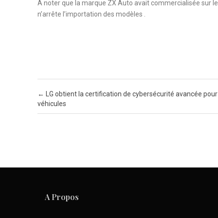
A noter que la marque ZX Auto avait commercialisée sur le
n’arrête l’importation des modèles .
Post navigation
←
LG obtient la certification de cybersécurité avancée pour
véhicules
A Propos