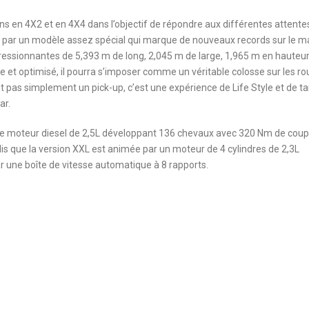
s en 4X2 et en 4X4 dans l’objectif de répondre aux différentes attente
al par un modèle assez spécial qui marque de nouveaux records sur le 
essionnantes de 5,393 m de long, 2,045 m de large, 1,965 m en hauteur
 et optimisé, il pourra s’imposer comme un véritable colosse sur les ro
t pas simplement un pick-up, c’est une expérience de Life Style et de tai
ar.
me moteur diesel de 2,5L développant 136 chevaux avec 320 Nm de coup
dis que la version XXL est animée par un moteur de 4 cylindres de 2,3L
 une boîte de vitesse automatique à 8 rapports.