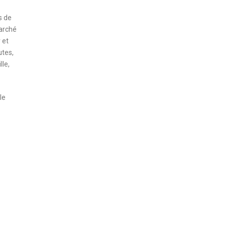
s de
marché
 et
utes,
lle,
le