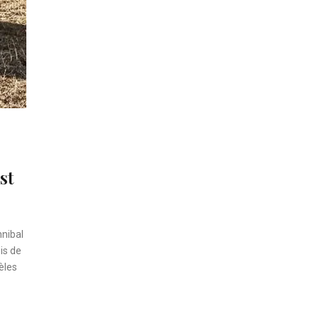
st
nnibal
is de
èles