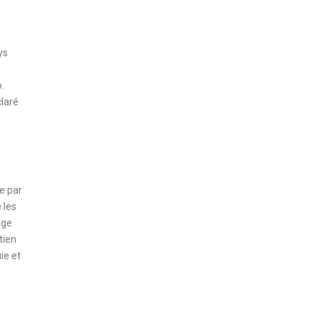
ys
.
claré
ue par
 les
age
tien
ie et