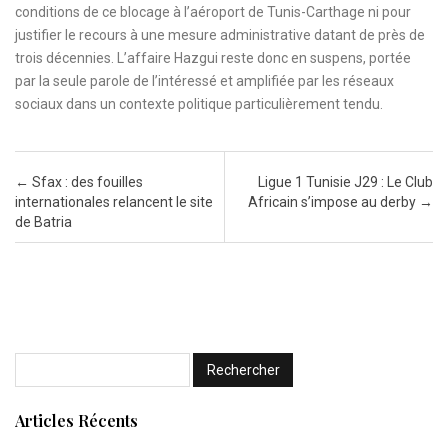
conditions de ce blocage à l’aéroport de Tunis-Carthage ni pour
justifier le recours à une mesure administrative datant de près de
trois décennies. L’affaire Hazgui reste donc en suspens, portée
par la seule parole de l’intéressé et amplifiée par les réseaux
sociaux dans un contexte politique particulièrement tendu.
Post navigation
←
Sfax : des fouilles
Ligue 1 Tunisie J29 : Le Club
internationales relancent le site
Africain s’impose au derby
→
de Batria
Articles Récents