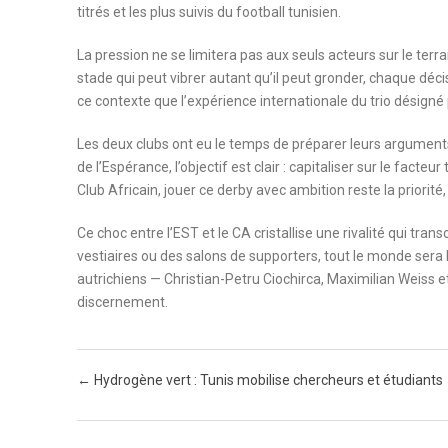
titrés et les plus suivis du football tunisien.
La pression ne se limitera pas aux seuls acteurs sur le terra
stade qui peut vibrer autant qu’il peut gronder, chaque déci
ce contexte que l’expérience internationale du trio désigné
Les deux clubs ont eu le temps de préparer leurs arguments 
de l’Espérance, l’objectif est clair : capitaliser sur le fac
Club Africain, jouer ce derby avec ambition reste la priorité
Ce choc entre l’EST et le CA cristallise une rivalité qui tra
vestiaires ou des salons de supporters, tout le monde sera 
autrichiens — Christian-Petru Ciochirca, Maximilian Weiss e
discernement.
Post navigation
←
Hydrogène vert : Tunis mobilise chercheurs et étudiants