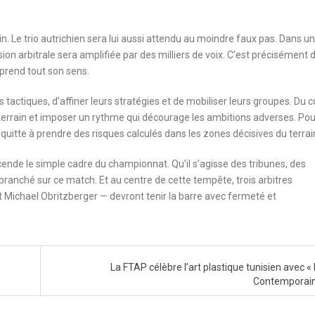
in. Le trio autrichien sera lui aussi attendu au moindre faux pas. Dans un
sion arbitrale sera amplifiée par des milliers de voix. C’est précisément 
 prend tout son sens.
tactiques, d’affiner leurs stratégies et de mobiliser leurs groupes. Du c
teur terrain et imposer un rythme qui décourage les ambitions adverses. Pou
, quitte à prendre des risques calculés dans les zones décisives du terrai
nscende le simple cadre du championnat. Qu’il s’agisse des tribunes, des
branché sur ce match. Et au centre de cette tempête, trois arbitres
t Michael Obritzberger — devront tenir la barre avec fermeté et
La FTAP célèbre l’art plastique tunisien avec «
Contemporai