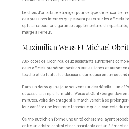
Le choix d’un arbitre étranger pour ce type de rencontre n’es
des pressions internes qui peuvent peser sur les officiels 
opte ainsi pour une garantie supplémentaire d’impartialité
marge à l’erreur.
Maximilian Weiss Et Michael Obri
Aux côtés de Ciochirca, deux assistants autrichiens compléte
deux officiels prendront position sur les lignes et auront e
touche et de toutes les décisions qui requièrent un second r
Dans un derby qui se joue souvent sur des détails — un offsi
dépasse la simple formalité. Weiss et Obritzberger devront
minutes, voire davantage si le match venait à se prolonger
leur confère une légitimité technique que le contexte du m
Ce trio autrichien forme une unité cohérente, ayant proba
entre un arbitre central et ses assistants est un élément s