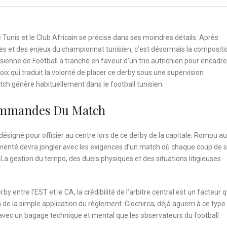
 Tunis et le Club Africain se précise dans ses moindres détails. Après
es et des enjeux du championnat tunisien, c’est désormais la compositi
nisienne de Football a tranché en faveur d’un trio autrichien pour encadre
ix qui traduit la volonté de placer ce derby sous une supervision
atch génère habituellement dans le football tunisien.
Commandes Du Match
é désigné pour officier au centre lors de ce derby de la capitale. Rompu a
rimenté devra jongler avec les exigences d’un match où chaque coup de si
La gestion du tempo, des duels physiques et des situations litigieuses
entre l’EST et le CA, la crédibilité de l’arbitre central est un facteur q
de la simple application du règlement. Ciochirca, déjà aguerri à ce type
vec un bagage technique et mental que les observateurs du football