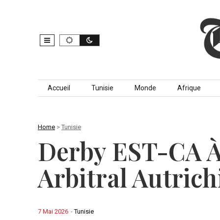
Skip to content
Accueil
Tunisie
Monde
Afrique
Home
>
Tunisie
Derby EST-CA À 
Arbitral Autric
7 Mai 2026
-
Tunisie