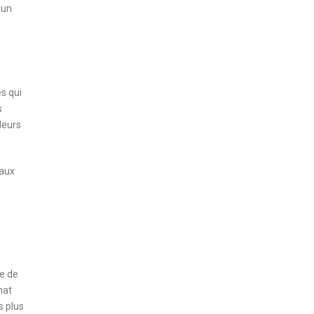
 un
s qui
s
leurs
 aux
ve de
nat
s plus