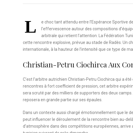
L
e choc tant attendu entre l’Espérance Sportive de
l’effervescence autour des compositions d’équip
arbitrale qui retient l’attention. La Fédération Tu
cette rencontre explosive, prévue au stade de Radès. Un cho
internationale, à la hauteur de l’intensité que ce type de m
Christian-Petru Ciochirca Aux 
C’est l’arbitre autrichien Christian-Petru Ciochirca qui a ét
rencontres à fort coefficient de pression, cet arbitre expé
sera scruté par des milliers de supporters des deux camps. 
reposera en grande partie sur ses épaules.
Dans un contexte aussi chargé émotionnellement que le derby 
peut influencer le déroulement de la rencontre bien au-delà 
d’atmosphère dans des compétitions européennes, arrive a
tunisien suivront de près dimanche.