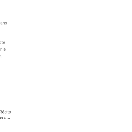
dans
ôté
r le
n.
 Récits
ns »
→