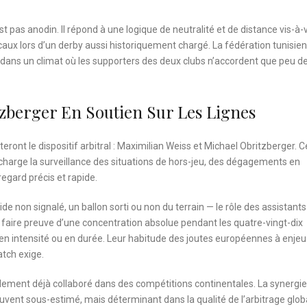
t pas anodin. Il répond à une logique de neutralité et de distance vis-à-v
locaux lors d’un derby aussi historiquement chargé. La fédération tunisie
, dans un climat où les supporters des deux clubs n’accordent que peu d
tzberger En Soutien Sur Les Lignes
ront le dispositif arbitral : Maximilian Weiss et Michael Obritzberger. C
n charge la surveillance des situations de hors-jeu, des dégagements en
egard précis et rapide.
de non signalé, un ballon sorti ou non du terrain — le rôle des assistants
 faire preuve d’une concentration absolue pendant les quatre-vingt-dix
 en intensité ou en durée. Leur habitude des joutes européennes à enjeu
atch exige.
blement déjà collaboré dans des compétitions continentales. La synergie
ouvent sous-estimé, mais déterminant dans la qualité de l’arbitrage globa