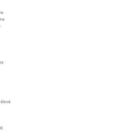
is
nne
e
es
 élevé
l.