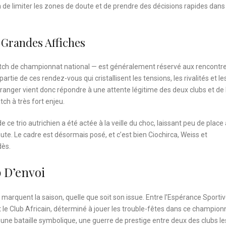
a de limiter les zones de doute et de prendre des décisions rapides dans
 Grandes Affiches
match de championnat national — est généralement réservé aux rencontre
tie de ces rendez-vous qui cristallisent les tensions, les rivalités et le
tranger vient donc répondre à une attente légitime des deux clubs et de 
tch à très fort enjeu.
de ce trio autrichien a été actée à la veille du choc, laissant peu de place
e. Le cadre est désormais posé, et c’est bien Ciochirca, Weiss et
dès.
 D’envoi
 marquent la saison, quelle que soit son issue. Entre l’Espérance Sporti
et le Club Africain, déterminé à jouer les trouble-fêtes dans ce champion
ssi une bataille symbolique, une guerre de prestige entre deux des clubs le