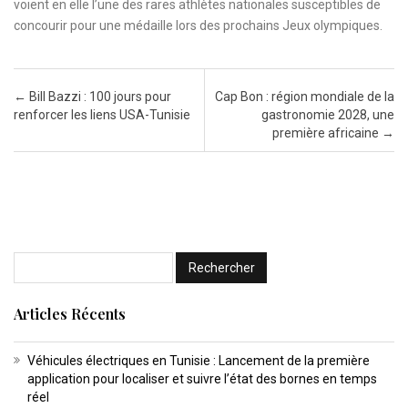
voient en elle l’une des rares athlètes nationales susceptibles de
concourir pour une médaille lors des prochains Jeux olympiques.
Post navigation
←
Bill Bazzi : 100 jours pour
Cap Bon : région mondiale de la
renforcer les liens USA-Tunisie
gastronomie 2028, une
première africaine
→
Articles Récents
Véhicules électriques en Tunisie : Lancement de la première
application pour localiser et suivre l’état des bornes en temps
réel